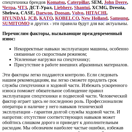
спецтехника брендов
Komatsu
,
Caterpillar
, SEM,
John Deere
,
Четра
,
ЧТЗ
, ДСТ-Урал,
Liebherr
,
Shantui
, XCMG, Dressta,
Shehwa, CASE,
Daewoo
,
Doosan
,
Volvo
,
HITACHI
,
HYUNDAI
,
JCB
,
KATO
,
KOBELCO
,
New Holland
,
Samsung
,
SUMITOMO
и других - эти правила будут для вас актуальны.
Перечислим факторы, вызывающие преждевременный
износ:
Некорректные навыки эксплуатации машины, особенно
связанные со скоростным режимом;
Усиленные нагрузки на спецтехнику;
Присутствие в работе внешних абразивных материалов.
Эти факторы легко поддаются контролю. Если следовать
нашим рекомендациям, вы легко сможете продлить срок
службы спецтехники и ходовой части. Избежать ускоренного
износа поможет обязательное соблюдение правил
эксплуатации спецтехники и подвесной части. Человеческий
фактор играет здесь не последнюю роль. Профессионализм
оператора и наличие у него навыков технической
эксплуатации - гарантия долгой службы ходовой части. И
напротив: отсутствие соответствующих навыков может
обойтись слишком дорого и приведет к дополнительным
расходам. Мы обозначим наиболее частые ошибки, избежав