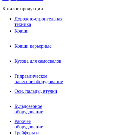
Каталог продукции
Дорожно-строительная
техника
Ковши
Ковши карьерные
Кузова для самосвалов
Гидравлическое навесное
Кузова для самосвалов
оборудование
Гидромолоты и пики
Гидравлическое
Гидробуры и шнеки
навесное оборудование
Вибротрамбовки
Мульчеры
Оси, пальцы, втулки
Навесные дорожные фрезы
Демонтажное оборудование
Вибропогружатели
Бульдозерное
Виброрипперы
оборудование
Ковши дробильные щековые
Ковши дробильные роторные
Рабочее
Сортировочные ковши барабанные
оборудование
Сортировочные ковши вальцовые
Грейферы и