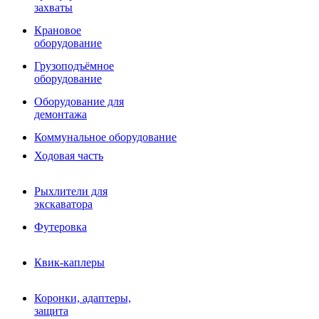
Фрезы роторные
захваты
Фрезы дисковые
Траншеекопатели
Крановое
Просеивающие ковши для фронтальных погрузчико
оборудование
Распределители асфальта
Грузоподъёмное
Переходные плиты
оборудование
Гидроразводка
Тилтротаторы
Оборудование для
РВД
демонтажа
Сваерезки
Руководство
Коммунальное оборудование
Как выбрать гидромолот
Ходовая часть
Рыхлители для
экскаватора
Футеровка
Квик-каплеры
Коронки, адаптеры,
защита