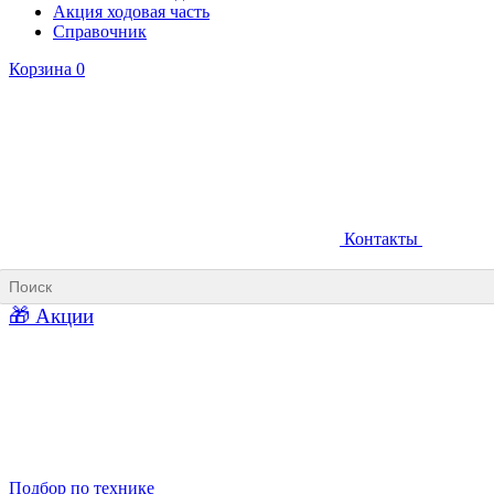
Акция ходовая часть
Справочник
Корзина
0
Контакты
Ковши карьерные
Ковши «Прямая лопата»
Ковши «Обратная лопата»
Ковши для фронтальных погрузчиков
🎁 Акции
Ковши погрузочно-доставочных машин
Ковши в наличии
Подбор по технике