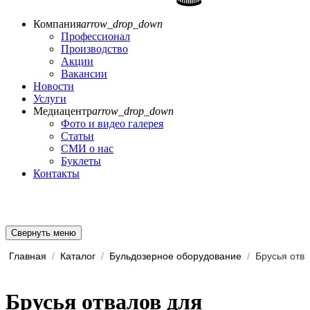
Компания
arrow_drop_down
Профессионал
Производство
Акции
Вакансии
Новости
Услуги
Медиацентр
arrow_drop_down
Фото и видео галерея
Статьи
СМИ о нас
Буклеты
Контакты
Свернуть меню
Главная
/
Каталог
/
Бульдозерное оборудование
/
Брусья отв
Брусья отвалов для