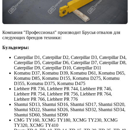
Компания "Профессионал" производит Брусья отвалов для
следующих брендов техники:
Бульдозеры:
Caterpillar D1, Caterpillar D2, Caterpillar D3, Caterpillar D4,
Caterpillar D5, Caterpillar D6, Caterpillar D7, Caterpillar D8,
Caterpillar D9, Caterpillar D10, Caterpillar D11
Komatsu D37, Komatsu D39, Komatsu D61, Komatsu D65,
Komatsu D85, Komatsu D155, Komatsu D275, Komatsu
D355, Komatsu D375, Komatsu D475
Liebherr PR 736, Liebherr PR 744, Liebherr PR 746,
Liebherr PR 754, Liebherr PR 756, Liebherr PR 764,
Liebherr PR 766, Liebherr PR 776
Shantui SD13, Shantui SD16, Shantui SD17, Shantui SD20,
Shantui SD22, Shantui SD26, Shantui SD32, Shantui SD34,
Shantui SD60, Shantui SD90
CMG TY160, XCMG TY180, XCMG TY230, XCMG
TY320, XCMG TY410