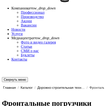
Компания
arrow_drop_down
Профессионал
Производство
Акции
Вакансии
Новости
Услуги
Медиацентр
arrow_drop_down
Фото и видео галерея
Статьи
СМИ о нас
Буклеты
Контакты
Свернуть меню
Главная
/
Каталог
/
Дорожно-строительная техника
/
Фронтальн
Фронтальные погрузчики