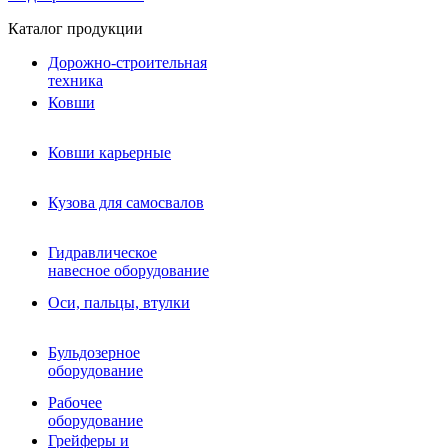
Каталог продукции
Дорожно-строительная
техника
Ковши
Ковши карьерные
Кузова для самосвалов
Гидравлическое навесное
Кузова для самосвалов
оборудование
Гидромолоты и пики
Гидравлическое
Гидробуры и шнеки
навесное оборудование
Вибротрамбовки
Мульчеры
Оси, пальцы, втулки
Навесные дорожные фрезы
Демонтажное оборудование
Вибропогружатели
Бульдозерное
Виброрипперы
оборудование
Ковши дробильные щековые
Ковши дробильные роторные
Рабочее
Сортировочные ковши барабанные
оборудование
Сортировочные ковши вальцовые
Грейферы и