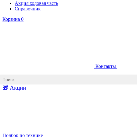
Акция ходовая часть
Справочник
Корзина
0
Контакты
Ковши карьерные
Ковши «Прямая лопата»
Ковши «Обратная лопата»
Ковши для фронтальных погрузчиков
🎁 Акции
Ковши погрузочно-доставочных машин
Ковши в наличии
Подбор по технике