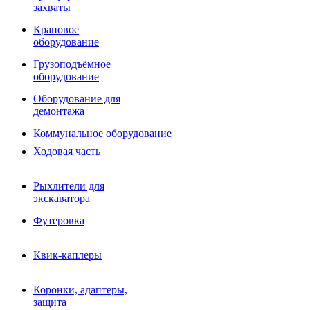
Фрезы роторные
захваты
Фрезы дисковые
Траншеекопатели
Крановое
Просеивающие ковши для фронтальных погрузчико
оборудование
Распределители асфальта
Грузоподъёмное
Переходные плиты
оборудование
Гидроразводка
Тилтротаторы
Оборудование для
РВД
демонтажа
Сваерезки
Руководство
Коммунальное оборудование
Как выбрать гидромолот
Ходовая часть
Рыхлители для
экскаватора
Футеровка
Квик-каплеры
Коронки, адаптеры,
защита