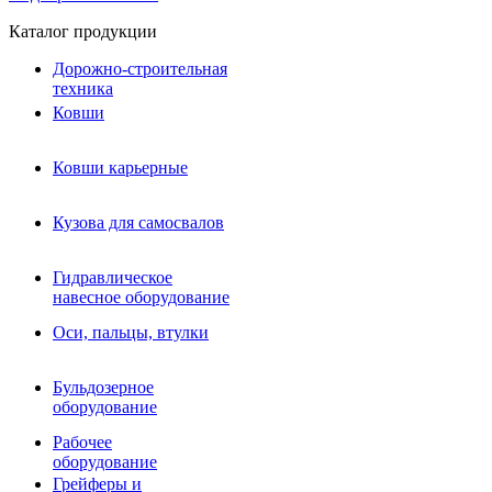
Каталог продукции
Дорожно-строительная
техника
Ковши
Ковши карьерные
Кузова для самосвалов
Гидравлическое навесное
Кузова для самосвалов
оборудование
Гидромолоты и пики
Гидравлическое
Гидробуры и шнеки
навесное оборудование
Вибротрамбовки
Мульчеры
Оси, пальцы, втулки
Навесные дорожные фрезы
Демонтажное оборудование
Вибропогружатели
Бульдозерное
Виброрипперы
оборудование
Ковши дробильные щековые
Ковши дробильные роторные
Рабочее
Сортировочные ковши барабанные
оборудование
Сортировочные ковши вальцовые
Грейферы и