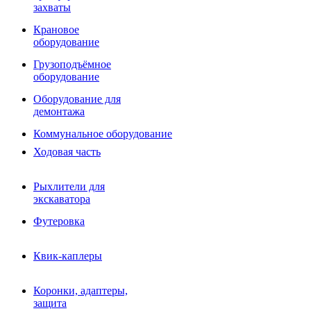
Фрезы роторные
захваты
Фрезы дисковые
Траншеекопатели
Крановое
Просеивающие ковши для фронтальных погрузчико
оборудование
Распределители асфальта
Грузоподъёмное
Переходные плиты
оборудование
Гидроразводка
Тилтротаторы
Оборудование для
РВД
демонтажа
Сваерезки
Руководство
Коммунальное оборудование
Как выбрать гидромолот
Ходовая часть
Рыхлители для
экскаватора
Футеровка
Квик-каплеры
Коронки, адаптеры,
защита