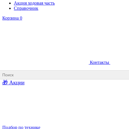
Акция ходовая часть
Справочник
Корзина
0
Контакты
Ковши карьерные
Ковши «Прямая лопата»
Ковши «Обратная лопата»
Ковши для фронтальных погрузчиков
🎁 Акции
Ковши погрузочно-доставочных машин
Ковши в наличии
Подбор по технике