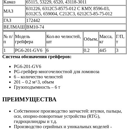
Камаз
65115, 53229, 6520, 43118-3011
631226, 6312С5-8575-012 С КМУ, 8596-03,
МАЗ
6312С5, 659004, С212С3, 6212С5-85-75-012
ГАЗ
172442
ВЕЛМАШ
BM10-74
№ п/
Модель
Кол-во челюстей,
Масса,
Г/П,
Объем,
п
грейфера
шт
кг
т
1
PG6-201-GV6
6
0.2
445
3
Система обозначения грейферов:
PG6-201-GV6
PG-грейфер многочелюстной для ломовоза
6 – количество челюстей
201 – 0.2 м^3, объем
Грузоподъемность – 6 т
ПРЕИМУЩЕСТВА
Собственное производство запчастей: втулки, пальцы,
оси, опорно-поворотные устройства (RTG),
гидроцилиндры и т.д.
Производство серийных и уникальных моделей -