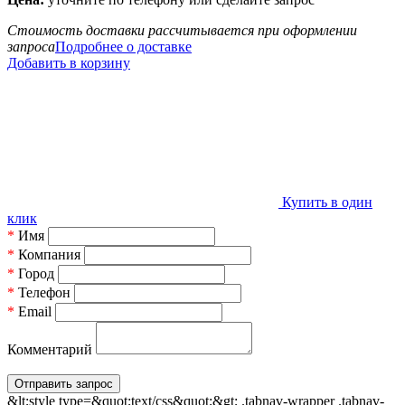
Стоимость доставки рассчитывается при оформлении
запроса
Подробнее о доставке
Добавить в корзину
Купить в один
клик
*
Имя
*
Компания
*
Город
*
Телефон
*
Email
Комментарий
&lt;style type=&quot;text/css&quot;&gt; .tabnav-wrapper .tabnav-