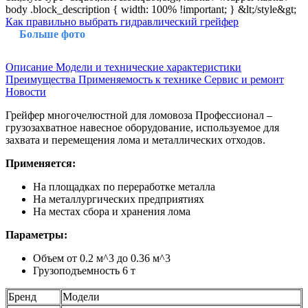
body .block_description { width: 100% !important; } &lt;/style&gt;
Как правильно выбрать гидравлический грейфер
Больше фото
Описание
Модели и технические характеристики
Преимущества
Применяемость к технике
Сервис и ремонт
Новости
Грейфер многочелюстной для ломовоза Профессионал –
грузозахватное навесное оборудование, используемое для
захвата и перемещения лома и металлических отходов.
Применяется:
На площадках по переработке металла
На металлургических предприятиях
На местах сбора и хранения лома
Параметры:
Объем от 0.2 м^3 до 0.36 м^3
Грузоподъемность 6 т
Бренд
Модели