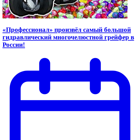
«Профессионал» произвёл самый большой
гидравлический многочелюстной грейфер в
России!