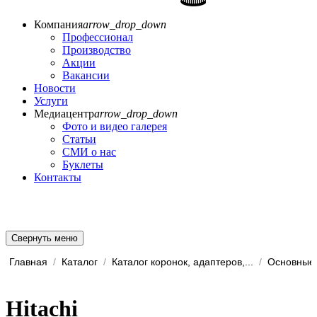
Компания
arrow_drop_down
Профессионал
Производство
Акции
Вакансии
Новости
Услуги
Медиацентр
arrow_drop_down
Фото и видео галерея
Статьи
СМИ о нас
Буклеты
Контакты
Свернуть меню
Главная
/
Каталог
/
Каталог коронок, адаптеров,...
/
Основные 
Hitachi