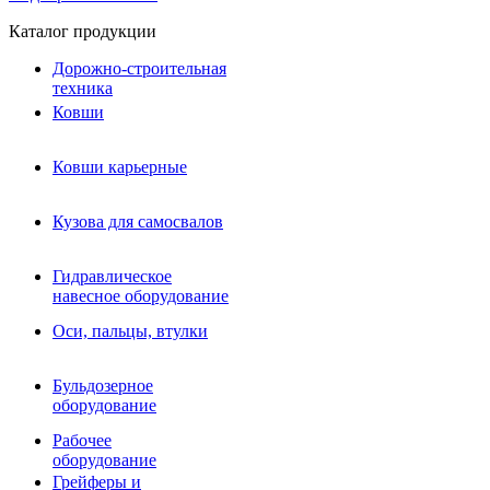
Каталог продукции
Дорожно-строительная
техника
Ковши
Ковши карьерные
Кузова для самосвалов
Гидравлическое навесное
Кузова для самосвалов
оборудование
Гидромолоты и пики
Гидравлическое
Гидробуры и шнеки
навесное оборудование
Вибротрамбовки
Мульчеры
Оси, пальцы, втулки
Навесные дорожные фрезы
Демонтажное оборудование
Вибропогружатели
Бульдозерное
Виброрипперы
оборудование
Ковши дробильные щековые
Ковши дробильные роторные
Рабочее
Сортировочные ковши барабанные
оборудование
Сортировочные ковши вальцовые
Грейферы и