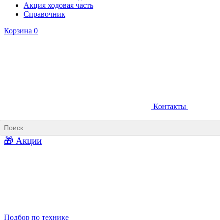
Акция ходовая часть
Справочник
Корзина
0
Контакты
Ковши карьерные
Ковши «Прямая лопата»
Ковши «Обратная лопата»
Ковши для фронтальных погрузчиков
🎁 Акции
Ковши погрузочно-доставочных машин
Ковши в наличии
Подбор по технике