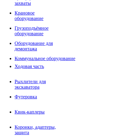
Фрезы роторные
захваты
Фрезы дисковые
Траншеекопатели
Крановое
Просеивающие ковши для фронтальных погрузчико
оборудование
Распределители асфальта
Грузоподъёмное
Переходные плиты
оборудование
Гидроразводка
Тилтротаторы
Оборудование для
РВД
демонтажа
Сваерезки
Руководство
Коммунальное оборудование
Как выбрать гидромолот
Ходовая часть
Рыхлители для
экскаватора
Футеровка
Квик-каплеры
Коронки, адаптеры,
защита