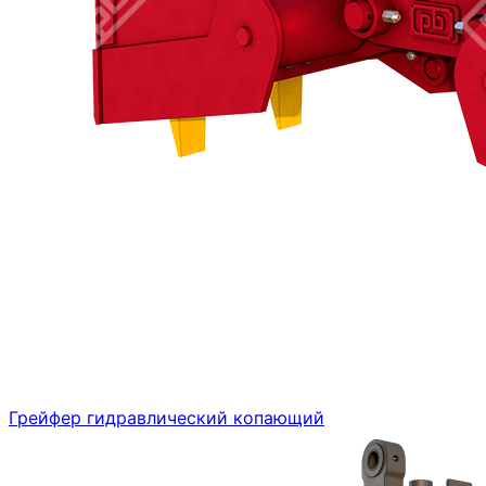
Грейфер гидравлический копающий