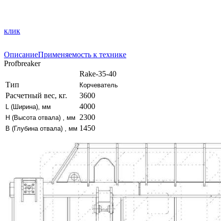
клик
Описание
Применяемость к технике
Profbreaker
Rake-35-40
Тип
Корчеватель
Расчетный вес, кг.
3600
4000
L
(Ширина), мм
2300
H
(Высота отвала) , мм
1450
B
(Глубина отвала) , мм