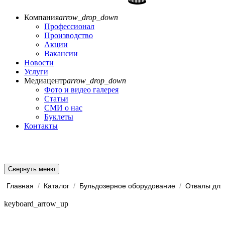
Компания
arrow_drop_down
Профессионал
Производство
Акции
Вакансии
Новости
Услуги
Медиацентр
arrow_drop_down
Фото и видео галерея
Статьи
СМИ о нас
Буклеты
Контакты
Свернуть меню
Главная
/
Каталог
/
Бульдозерное оборудование
/
Отвалы для
keyboard_arrow_up