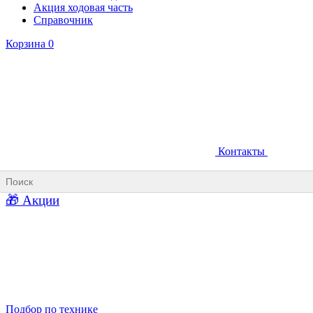
Акция ходовая часть
Справочник
Корзина
0
Контакты
Ковши карьерные
Ковши «Прямая лопата»
Ковши «Обратная лопата»
Ковши для фронтальных погрузчиков
🎁 Акции
Ковши погрузочно-доставочных машин
Ковши в наличии
Подбор по технике