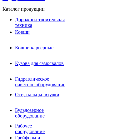
Каталог продукции
Дорожно-строительная
техника
Ковши
Ковши карьерные
Кузова для самосвалов
Гидравлическое навесное
Кузова для самосвалов
оборудование
Гидромолоты и пики
Гидравлическое
Гидробуры и шнеки
навесное оборудование
Вибротрамбовки
Мульчеры
Оси, пальцы, втулки
Навесные дорожные фрезы
Демонтажное оборудование
Вибропогружатели
Бульдозерное
Виброрипперы
оборудование
Ковши дробильные щековые
Ковши дробильные роторные
Рабочее
Сортировочные ковши барабанные
оборудование
Сортировочные ковши вальцовые
Грейферы и