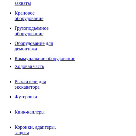
Фрезы роторные
захваты
Фрезы дисковые
Траншеекопатели
Крановое
Просеивающие ковши для фронтальных погрузчико
оборудование
Распределители асфальта
Грузоподъёмное
Переходные плиты
оборудование
Гидроразводка
Тилтротаторы
Оборудование для
РВД
демонтажа
Сваерезки
Руководство
Коммунальное оборудование
Как выбрать гидромолот
Ходовая часть
Рыхлители для
экскаватора
Футеровка
Квик-каплеры
Коронки, адаптеры,
защита