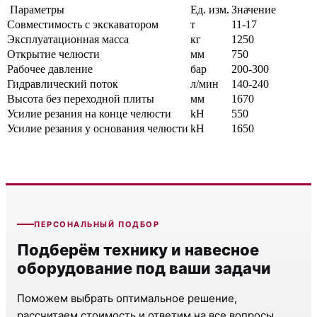
Параметры
Ед. изм.
Значение
Совместимость с экскаватором
т
11-17
Эксплуатационная масса
кг
1250
Открытие челюсти
мм
750
Рабочее давление
бар
200-300
Гидравлический поток
л/мин
140-240
Высота без переходной плиты
мм
1670
Усилие резания на конце челюсти
kH
550
Усилие резания у основания челюсти
kH
1650
ПЕРСОНАЛЬНЫЙ ПОДБОР
Подберём технику и навесное
оборудование под ваши задачи
Поможем выбрать оптимальное решение,
рассчитаем стоимость и ответим на все вопросы.