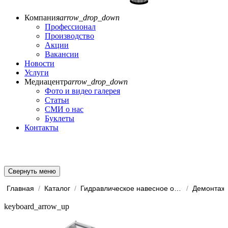
Компания
arrow_drop_down
Профессионал
Производство
Акции
Вакансии
Новости
Услуги
Медиацентр
arrow_drop_down
Фото и видео галерея
Статьи
СМИ о нас
Буклеты
Контакты
Свернуть меню
Главная
/
Каталог
/
Гидравлическое навесное обо...
/
Демонтаж
keyboard_arrow_up