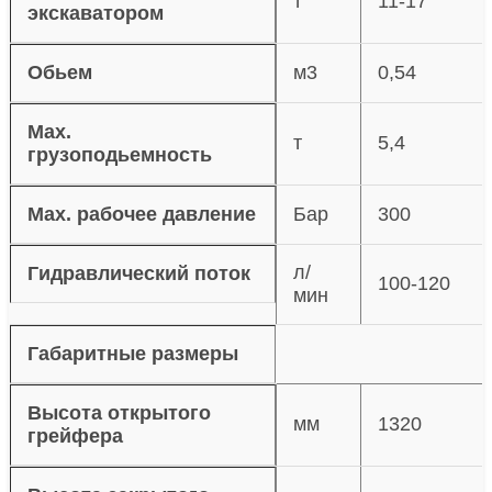
т
11-17
экскаватором
Обьем
м3
0,54
Max.
т
5,4
грузоподьемность
Max. рабочее давление
Бар
300
л/
Гидравлический поток
100-120
мин
Габаритные размеры
Высота открытого
мм
1320
грейфера