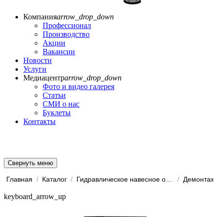
Компания
arrow_drop_down
Профессионал
Производство
Акции
Вакансии
Новости
Услуги
Медиацентр
arrow_drop_down
Фото и видео галерея
Статьи
СМИ о нас
Буклеты
Контакты
Свернуть меню
Главная
/
Каталог
/
Гидравлическое навесное обо...
/
Демонтаж
keyboard_arrow_up