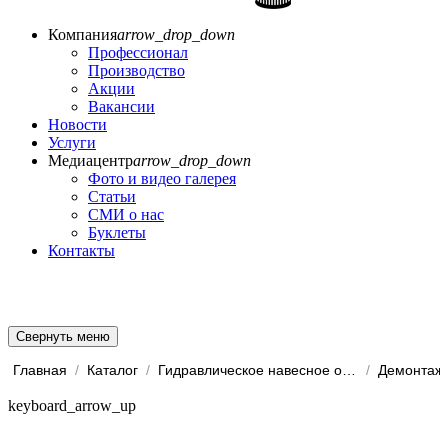
Компания
arrow_drop_down
Профессионал
Производство
Акции
Вакансии
Новости
Услуги
Медиацентр
arrow_drop_down
Фото и видео галерея
Статьи
СМИ о нас
Буклеты
Контакты
Свернуть меню
Главная
/
Каталог
/
Гидравлическое навесное обо...
/
Демонтаж
keyboard_arrow_up