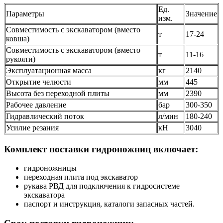
Ед.
Параметры
Значение
изм.
Совместимость с экскаватором (вместо
т
17-24
ковша)
Совместимость с экскаватором (вместо
т
11-16
рукояти)
Эксплуатационная масса
кг
2140
Открытие челюсти
мм
445
Высота без переходной плиты
мм
2390
Рабочее давление
бар
300-350
Гидравлический поток
л/мин
180-240
Усилие резания
кН
3040
Комплект поставки гидроножниц включает:
гидроножницы
переходная плита под экскаватор
рукава РВД для подключения к гидросистеме
экскаватора
паспорт и инструкция, каталоги запасных частей.