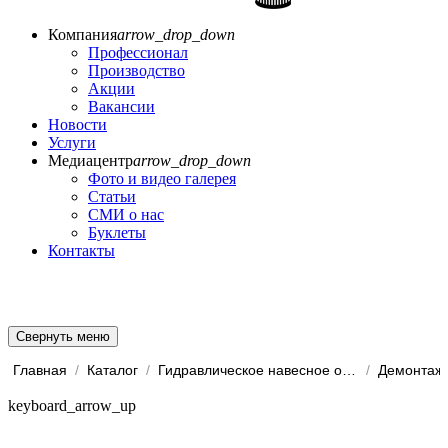
Компания
arrow_drop_down
Профессионал
Производство
Акции
Вакансии
Новости
Услуги
Медиацентр
arrow_drop_down
Фото и видео галерея
Статьи
СМИ о нас
Буклеты
Контакты
Свернуть меню
Главная
/
Каталог
/
Гидравлическое навесное обо...
/
Демонтаж
keyboard_arrow_up