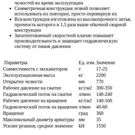
челюстей во время эксплуатации
Симметричная конструкция лезвий позволяет
использовать их повторно, просто перевернув их
Вся конструкция изготовлена из высокопрочного литья,
прочность которого в 1,5 раза выше обычной сварной
конструкции
Запатентованный скоростной клапан повышает
производительность и защищает гидравлическую
систему от пиков давления
Параметры
Ед. изм.
Значение
Совместимость с экскаватором
т
17-25
Эксплуатационная масса
кг
2200
Открытие челюсти
мм
770
Рабочее давление на сжатие
кг/см2
300-350
Гидравлический поток на сжатие
л/мин
140-240
Рабочее давление на вращение
кг/см2
140-160
Гидравлический поток на вращение
л/мин
40-60
Вращение
град
360
Максимальный диаметр арматуры
мм
35
Усилие резания, среднее значение
kH
1550