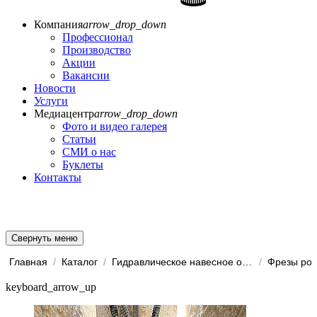
Компания
arrow_drop_down
Профессионал
Производство
Акции
Вакансии
Новости
Услуги
Медиацентр
arrow_drop_down
Фото и видео галерея
Статьи
СМИ о нас
Буклеты
Контакты
Свернуть меню
Главная
/
Каталог
/
Гидравлическое навесное обо...
/
Фрезы ро
keyboard_arrow_up