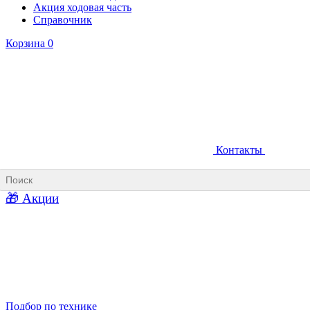
Акция ходовая часть
Справочник
Корзина
0
Контакты
Ковши карьерные
Ковши «Прямая лопата»
Ковши «Обратная лопата»
Ковши для фронтальных погрузчиков
🎁 Акции
Ковши погрузочно-доставочных машин
Ковши в наличии
Подбор по технике