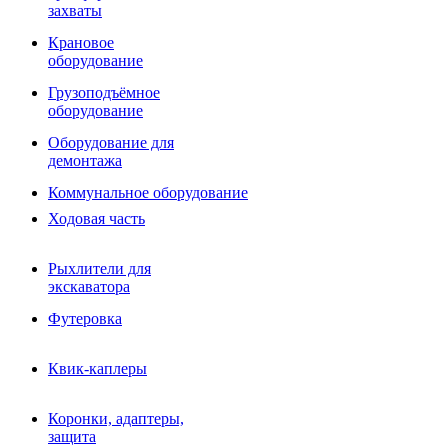
Фрезы роторные
захваты
Фрезы дисковые
Траншеекопатели
Крановое
Просеивающие ковши для фронтальных погрузчико
оборудование
Распределители асфальта
Грузоподъёмное
Переходные плиты
оборудование
Гидроразводка
Тилтротаторы
Оборудование для
РВД
демонтажа
Сваерезки
Руководство
Коммунальное оборудование
Как выбрать гидромолот
Ходовая часть
Рыхлители для
экскаватора
Футеровка
Квик-каплеры
Коронки, адаптеры,
защита