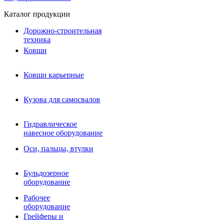
Каталог продукции
Дорожно-строительная
техника
Ковши
Ковши карьерные
Кузова для самосвалов
Гидравлическое навесное
Кузова для самосвалов
оборудование
Гидромолоты и пики
Гидравлическое
Гидробуры и шнеки
навесное оборудование
Вибротрамбовки
Мульчеры
Оси, пальцы, втулки
Навесные дорожные фрезы
Демонтажное оборудование
Вибропогружатели
Бульдозерное
Виброрипперы
оборудование
Ковши дробильные щековые
Ковши дробильные роторные
Рабочее
Сортировочные ковши барабанные
оборудование
Сортировочные ковши вальцовые
Грейферы и