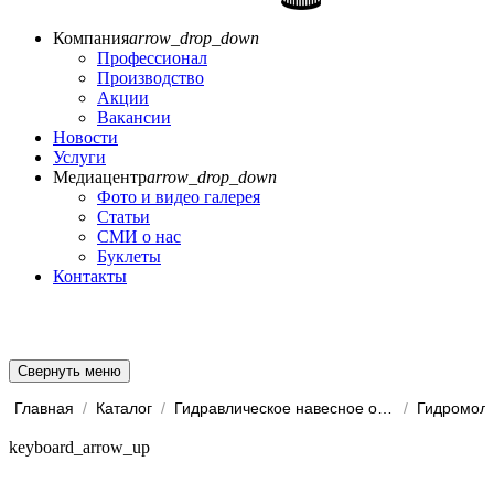
Компания
arrow_drop_down
Профессионал
Производство
Акции
Вакансии
Новости
Услуги
Медиацентр
arrow_drop_down
Фото и видео галерея
Статьи
СМИ о нас
Буклеты
Контакты
Свернуть меню
Главная
/
Каталог
/
Гидравлическое навесное обо...
/
Гидромоло
keyboard_arrow_up