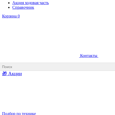
Акция ходовая часть
Справочник
Корзина
0
Контакты
Ковши карьерные
Ковши «Прямая лопата»
Ковши «Обратная лопата»
Ковши для фронтальных погрузчиков
🎁 Акции
Ковши погрузочно-доставочных машин
Ковши в наличии
Подбор по технике