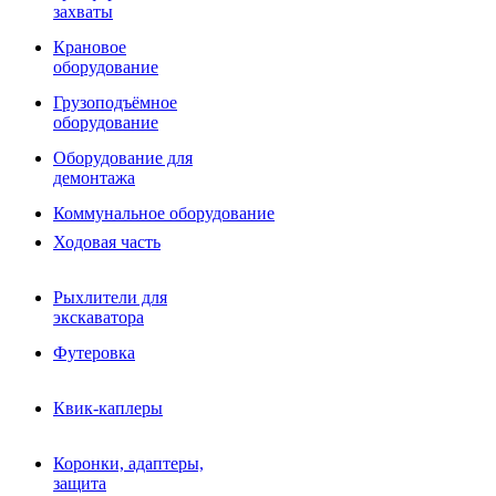
Фрезы роторные
захваты
Фрезы дисковые
Траншеекопатели
Крановое
Просеивающие ковши для фронтальных погрузчико
оборудование
Распределители асфальта
Грузоподъёмное
Переходные плиты
оборудование
Гидроразводка
Тилтротаторы
Оборудование для
РВД
демонтажа
Сваерезки
Руководство
Коммунальное оборудование
Как выбрать гидромолот
Ходовая часть
Рыхлители для
экскаватора
Футеровка
Квик-каплеры
Коронки, адаптеры,
защита