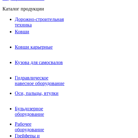
Каталог продукции
Дорожно-строительная
техника
Ковши
Ковши карьерные
Кузова для самосвалов
Гидравлическое навесное
Кузова для самосвалов
оборудование
Гидромолоты и пики
Гидравлическое
Гидробуры и шнеки
навесное оборудование
Вибротрамбовки
Мульчеры
Оси, пальцы, втулки
Навесные дорожные фрезы
Демонтажное оборудование
Вибропогружатели
Бульдозерное
Виброрипперы
оборудование
Ковши дробильные щековые
Ковши дробильные роторные
Рабочее
Сортировочные ковши барабанные
оборудование
Сортировочные ковши вальцовые
Грейферы и