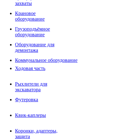
Фрезы роторные
захваты
Фрезы дисковые
Траншеекопатели
Крановое
Просеивающие ковши для фронтальных погрузчико
оборудование
Распределители асфальта
Грузоподъёмное
Переходные плиты
оборудование
Гидроразводка
Тилтротаторы
Оборудование для
РВД
демонтажа
Сваерезки
Руководство
Коммунальное оборудование
Как выбрать гидромолот
Ходовая часть
Рыхлители для
экскаватора
Футеровка
Квик-каплеры
Коронки, адаптеры,
защита