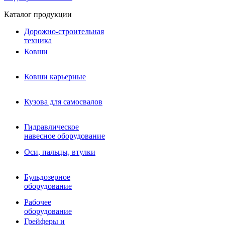
Каталог продукции
Дорожно-строительная
техника
Ковши
Ковши карьерные
Кузова для самосвалов
Гидравлическое навесное
Кузова для самосвалов
оборудование
Гидромолоты и пики
Гидравлическое
Гидробуры и шнеки
навесное оборудование
Вибротрамбовки
Мульчеры
Оси, пальцы, втулки
Навесные дорожные фрезы
Демонтажное оборудование
Вибропогружатели
Бульдозерное
Виброрипперы
оборудование
Ковши дробильные щековые
Ковши дробильные роторные
Рабочее
Сортировочные ковши барабанные
оборудование
Сортировочные ковши вальцовые
Грейферы и