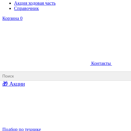
Акция ходовая часть
Справочник
Корзина
0
Контакты
Ковши карьерные
Ковши «Прямая лопата»
Ковши «Обратная лопата»
Ковши для фронтальных погрузчиков
🎁 Акции
Ковши погрузочно-доставочных машин
Ковши в наличии
Подбор по технике