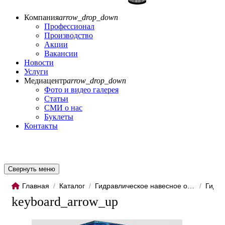
Компания
arrow_drop_down
Профессионал
Производство
Акции
Вакансии
Новости
Услуги
Медиацентр
arrow_drop_down
Фото и видео галерея
Статьи
СМИ о нас
Буклеты
Контакты
Свернуть меню
Главная
/
Каталог
/
Гидравлическое навесное обо...
/
Гидро
keyboard_arrow_up