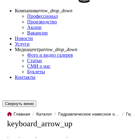
Компания
arrow_drop_down
Профессионал
Производство
Акции
Вакансии
Новости
Услуги
Медиацентр
arrow_drop_down
Фото и видео галерея
Статьи
СМИ о нас
Буклеты
Контакты
Свернуть меню
Главная
/
Каталог
/
Гидравлическое навесное обо...
/
Гидро
keyboard_arrow_up