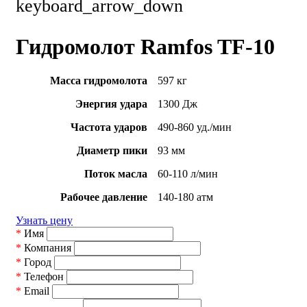
keyboard_arrow_down
Гидромолот Ramfos TF-10
Масса гидромолота
597 кг
Энергия удара
1300 Дж
Частота ударов
490-860 уд./мин
Диаметр пики
93 мм
Поток масла
60-110 л/мин
Рабочее давление
140-180 атм
Узнать цену
*
Имя
*
Компания
*
Город
*
Телефон
*
Email