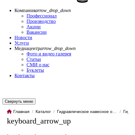
Компания
arrow_drop_down
Профессионал
Производство
Акции
Вакансии
Новости
Услуги
Медиацентр
arrow_drop_down
Фото и видео галерея
Статьи
СМИ о нас
Буклеты
Контакты
Свернуть меню
Главная
/
Каталог
/
Гидравлическое навесное обо...
/
Гидро
keyboard_arrow_up