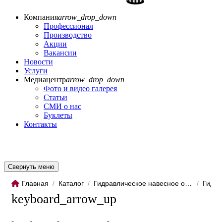
Компания
arrow_drop_down
Профессионал
Производство
Акции
Вакансии
Новости
Услуги
Медиацентр
arrow_drop_down
Фото и видео галерея
Статьи
СМИ о нас
Буклеты
Контакты
Свернуть меню
Главная
/
Каталог
/
Гидравлическое навесное обо...
/
Гидро
keyboard_arrow_up