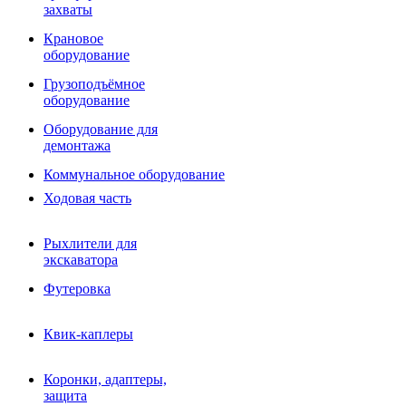
Фрезы роторные
захваты
Фрезы дисковые
Траншеекопатели
Крановое
Просеивающие ковши для фронтальных погрузчико
оборудование
Распределители асфальта
Грузоподъёмное
Переходные плиты
оборудование
Гидроразводка
Тилтротаторы
Оборудование для
РВД
демонтажа
Сваерезки
Руководство
Коммунальное оборудование
Как выбрать гидромолот
Ходовая часть
Рыхлители для
экскаватора
Футеровка
Квик-каплеры
Коронки, адаптеры,
защита