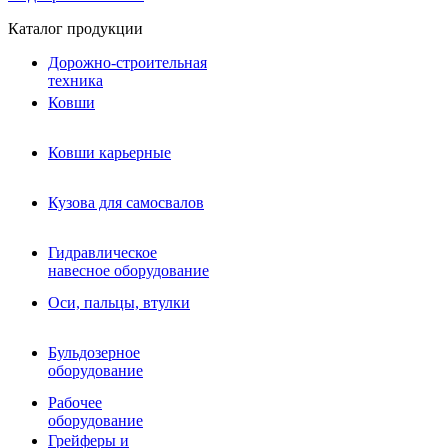
Каталог продукции
Дорожно-строительная
техника
Ковши
Ковши карьерные
Кузова для самосвалов
Гидравлическое навесное
Кузова для самосвалов
оборудование
Гидромолоты и пики
Гидравлическое
Гидробуры и шнеки
навесное оборудование
Вибротрамбовки
Мульчеры
Оси, пальцы, втулки
Навесные дорожные фрезы
Демонтажное оборудование
Вибропогружатели
Бульдозерное
Виброрипперы
оборудование
Ковши дробильные щековые
Ковши дробильные роторные
Рабочее
Сортировочные ковши барабанные
оборудование
Сортировочные ковши вальцовые
Грейферы и