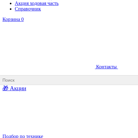
Акция ходовая часть
Справочник
Корзина
0
Контакты
Ковши карьерные
Ковши «Прямая лопата»
Ковши «Обратная лопата»
Ковши для фронтальных погрузчиков
🎁 Акции
Ковши погрузочно-доставочных машин
Ковши в наличии
Подбор по технике