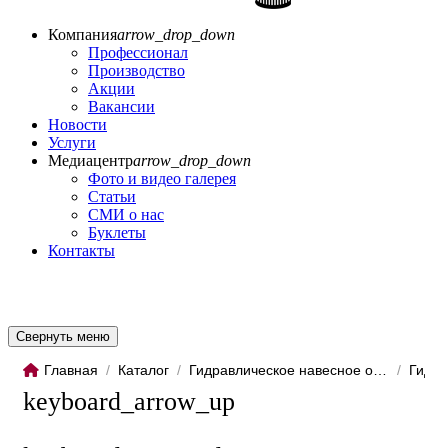
Компания
arrow_drop_down
Профессионал
Производство
Акции
Вакансии
Новости
Услуги
Медиацентр
arrow_drop_down
Фото и видео галерея
Статьи
СМИ о нас
Буклеты
Контакты
Свернуть меню
Главная
/
Каталог
/
Гидравлическое навесное обо...
/
Гидро
keyboard_arrow_up