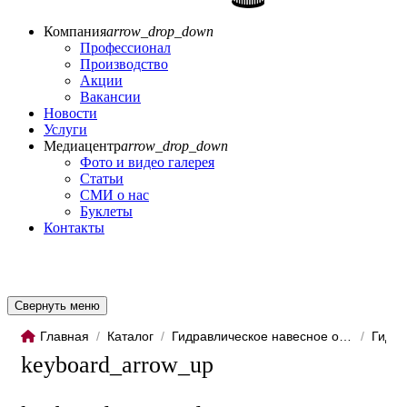
Компания
arrow_drop_down
Профессионал
Производство
Акции
Вакансии
Новости
Услуги
Медиацентр
arrow_drop_down
Фото и видео галерея
Статьи
СМИ о нас
Буклеты
Контакты
Свернуть меню
Главная
/
Каталог
/
Гидравлическое навесное обо...
/
Гидро
keyboard_arrow_up