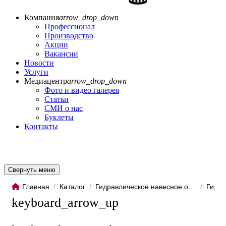
Компания
arrow_drop_down
Профессионал
Производство
Акции
Вакансии
Новости
Услуги
Медиацентр
arrow_drop_down
Фото и видео галерея
Статьи
СМИ о нас
Буклеты
Контакты
Свернуть меню
Главная
/
Каталог
/
Гидравлическое навесное обо...
/
Гидро
keyboard_arrow_up