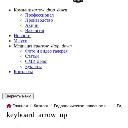
Компания
arrow_drop_down
Профессионал
Производство
Акции
Вакансии
Новости
Услуги
Медиацентр
arrow_drop_down
Фото и видео галерея
Статьи
СМИ о нас
Буклеты
Контакты
Свернуть меню
Главная
/
Каталог
/
Гидравлическое навесное обо...
/
Гидро
keyboard_arrow_up