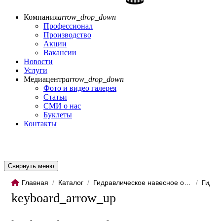
Компания
arrow_drop_down
Профессионал
Производство
Акции
Вакансии
Новости
Услуги
Медиацентр
arrow_drop_down
Фото и видео галерея
Статьи
СМИ о нас
Буклеты
Контакты
Свернуть меню
Главная
/
Каталог
/
Гидравлическое навесное обо...
/
Гидро
keyboard_arrow_up