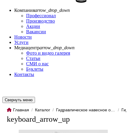
Компания
arrow_drop_down
Профессионал
Производство
Акции
Вакансии
Новости
Услуги
Медиацентр
arrow_drop_down
Фото и видео галерея
Статьи
СМИ о нас
Буклеты
Контакты
Свернуть меню
Главная
/
Каталог
/
Гидравлическое навесное обо...
/
Гидро
keyboard_arrow_up