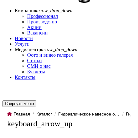
Компания
arrow_drop_down
Профессионал
Производство
Акции
Вакансии
Новости
Услуги
Медиацентр
arrow_drop_down
Фото и видео галерея
Статьи
СМИ о нас
Буклеты
Контакты
Свернуть меню
Главная
/
Каталог
/
Гидравлическое навесное обо...
/
Гидро
keyboard_arrow_up