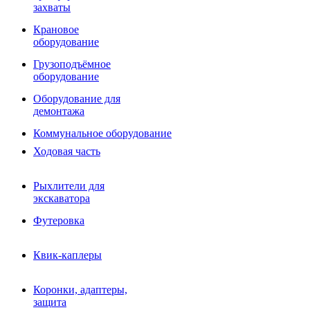
Фрезы роторные
захваты
Фрезы дисковые
Траншеекопатели
Крановое
Просеивающие ковши для фронтальных погрузчико
оборудование
Распределители асфальта
Грузоподъёмное
Переходные плиты
оборудование
Гидроразводка
Тилтротаторы
Оборудование для
РВД
демонтажа
Сваерезки
Руководство
Коммунальное оборудование
Как выбрать гидромолот
Ходовая часть
Рыхлители для
экскаватора
Футеровка
Квик-каплеры
Коронки, адаптеры,
защита