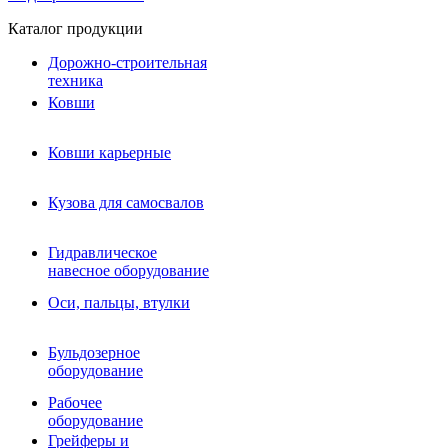
Каталог продукции
Дорожно-строительная
техника
Ковши
Ковши карьерные
Кузова для самосвалов
Гидравлическое навесное
Кузова для самосвалов
оборудование
Гидромолоты и пики
Гидравлическое
Гидробуры и шнеки
навесное оборудование
Вибротрамбовки
Мульчеры
Оси, пальцы, втулки
Навесные дорожные фрезы
Демонтажное оборудование
Вибропогружатели
Бульдозерное
Виброрипперы
оборудование
Ковши дробильные щековые
Ковши дробильные роторные
Рабочее
Сортировочные ковши барабанные
оборудование
Сортировочные ковши вальцовые
Грейферы и