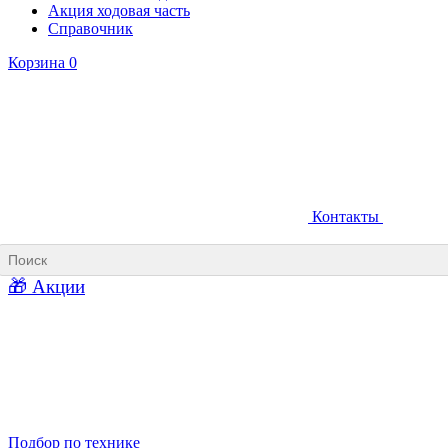
Акция ходовая часть
Справочник
Корзина
0
Контакты
Ковши карьерные
Ковши «Прямая лопата»
Ковши «Обратная лопата»
Ковши для фронтальных погрузчиков
🎁 Акции
Ковши погрузочно-доставочных машин
Ковши в наличии
Подбор по технике