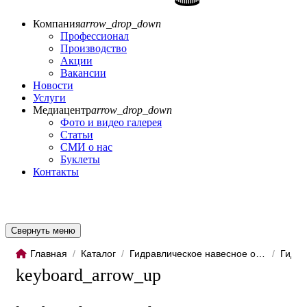
Компания
arrow_drop_down
Профессионал
Производство
Акции
Вакансии
Новости
Услуги
Медиацентр
arrow_drop_down
Фото и видео галерея
Статьи
СМИ о нас
Буклеты
Контакты
Свернуть меню
Главная
/
Каталог
/
Гидравлическое навесное обо...
/
Гидро
keyboard_arrow_up