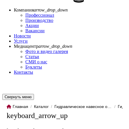
Компания
arrow_drop_down
Профессионал
Производство
Акции
Вакансии
Новости
Услуги
Медиацентр
arrow_drop_down
Фото и видео галерея
Статьи
СМИ о нас
Буклеты
Контакты
Свернуть меню
Главная
/
Каталог
/
Гидравлическое навесное обо...
/
Гидро
keyboard_arrow_up