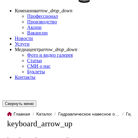
Компания
arrow_drop_down
Профессионал
Производство
Акции
Вакансии
Новости
Услуги
Медиацентр
arrow_drop_down
Фото и видео галерея
Статьи
СМИ о нас
Буклеты
Контакты
Свернуть меню
Главная
/
Каталог
/
Гидравлическое навесное обо...
/
Гидро
keyboard_arrow_up