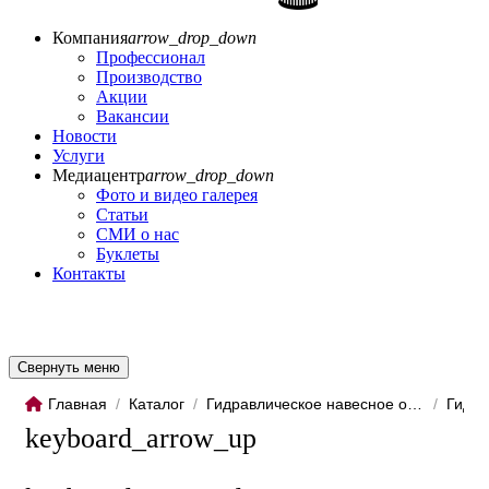
Компания
arrow_drop_down
Профессионал
Производство
Акции
Вакансии
Новости
Услуги
Медиацентр
arrow_drop_down
Фото и видео галерея
Статьи
СМИ о нас
Буклеты
Контакты
Свернуть меню
Главная
/
Каталог
/
Гидравлическое навесное обо...
/
Гидро
keyboard_arrow_up