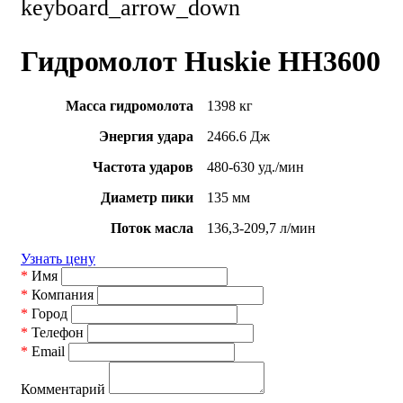
keyboard_arrow_down
Гидромолот Huskie HH3600
Масса гидромолота
1398 кг
Энергия удара
2466.6 Дж
Частота ударов
480-630 уд./мин
Диаметр пики
135 мм
Поток масла
136,3-209,7 л/мин
Узнать цену
*
Имя
*
Компания
*
Город
*
Телефон
*
Email
Комментарий