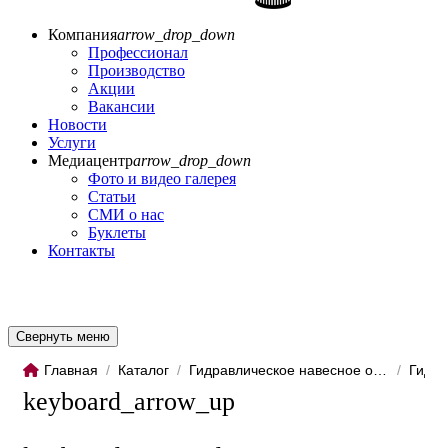
Компания
arrow_drop_down
Профессионал
Производство
Акции
Вакансии
Новости
Услуги
Медиацентр
arrow_drop_down
Фото и видео галерея
Статьи
СМИ о нас
Буклеты
Контакты
Свернуть меню
Главная
/
Каталог
/
Гидравлическое навесное обо...
/
Гидро
keyboard_arrow_up