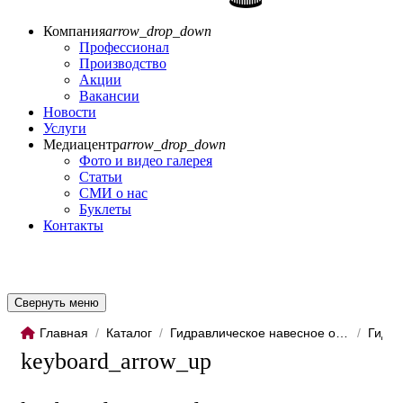
Компания
arrow_drop_down
Профессионал
Производство
Акции
Вакансии
Новости
Услуги
Медиацентр
arrow_drop_down
Фото и видео галерея
Статьи
СМИ о нас
Буклеты
Контакты
Свернуть меню
Главная
/
Каталог
/
Гидравлическое навесное обо...
/
Гидро
keyboard_arrow_up