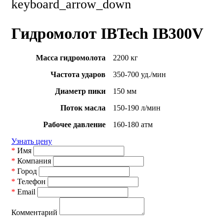
keyboard_arrow_down
Гидромолот IBTech IB300V
Масса гидромолота
2200 кг
Частота ударов
350-700 уд./мин
Диаметр пики
150 мм
Поток масла
150-190 л/мин
Рабочее давление
160-180 атм
Узнать цену
*
Имя
*
Компания
*
Город
*
Телефон
*
Email
Комментарий