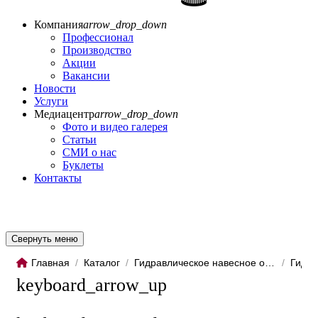
Компания
arrow_drop_down
Профессионал
Производство
Акции
Вакансии
Новости
Услуги
Медиацентр
arrow_drop_down
Фото и видео галерея
Статьи
СМИ о нас
Буклеты
Контакты
Свернуть меню
Главная
/
Каталог
/
Гидравлическое навесное обо...
/
Гидро
keyboard_arrow_up