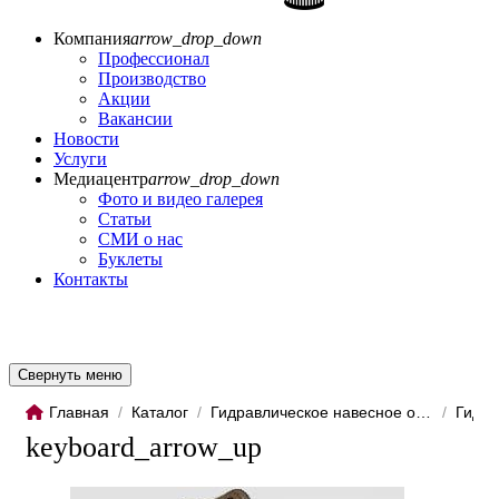
Компания
arrow_drop_down
Профессионал
Производство
Акции
Вакансии
Новости
Услуги
Медиацентр
arrow_drop_down
Фото и видео галерея
Статьи
СМИ о нас
Буклеты
Контакты
Свернуть меню
Главная
/
Каталог
/
Гидравлическое навесное обо...
/
Гидро
keyboard_arrow_up