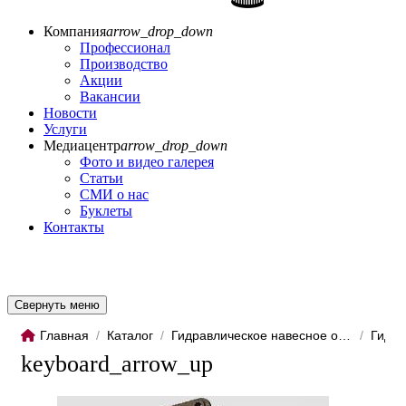
Компания
arrow_drop_down
Профессионал
Производство
Акции
Вакансии
Новости
Услуги
Медиацентр
arrow_drop_down
Фото и видео галерея
Статьи
СМИ о нас
Буклеты
Контакты
Свернуть меню
Главная
/
Каталог
/
Гидравлическое навесное обо...
/
Гидро
keyboard_arrow_up