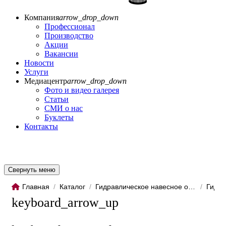
Компания
arrow_drop_down
Профессионал
Производство
Акции
Вакансии
Новости
Услуги
Медиацентр
arrow_drop_down
Фото и видео галерея
Статьи
СМИ о нас
Буклеты
Контакты
Свернуть меню
Главная
/
Каталог
/
Гидравлическое навесное обо...
/
Гидро
keyboard_arrow_up