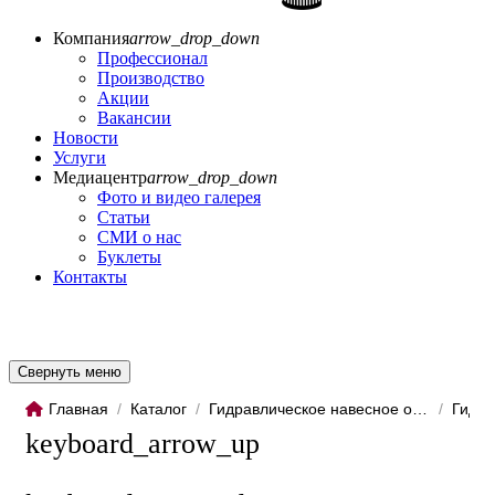
Компания
arrow_drop_down
Профессионал
Производство
Акции
Вакансии
Новости
Услуги
Медиацентр
arrow_drop_down
Фото и видео галерея
Статьи
СМИ о нас
Буклеты
Контакты
Свернуть меню
Главная
/
Каталог
/
Гидравлическое навесное обо...
/
Гидро
keyboard_arrow_up