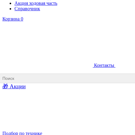
Акция ходовая часть
Справочник
Корзина
0
Контакты
Ковши карьерные
Ковши «Прямая лопата»
Ковши «Обратная лопата»
Ковши для фронтальных погрузчиков
🎁 Акции
Ковши погрузочно-доставочных машин
Ковши в наличии
Подбор по технике