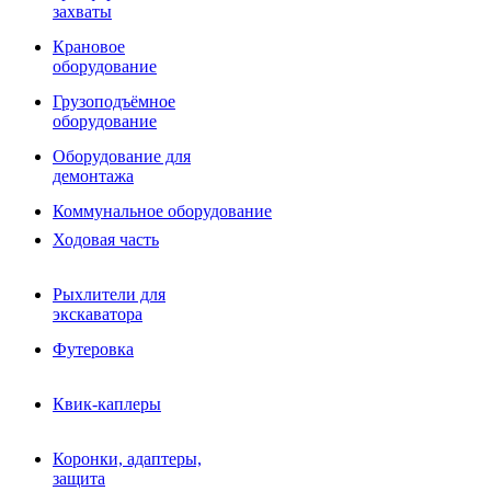
Фрезы роторные
захваты
Фрезы дисковые
Траншеекопатели
Крановое
Просеивающие ковши для фронтальных погрузчико
оборудование
Распределители асфальта
Грузоподъёмное
Переходные плиты
оборудование
Гидроразводка
Тилтротаторы
Оборудование для
РВД
демонтажа
Сваерезки
Руководство
Коммунальное оборудование
Как выбрать гидромолот
Ходовая часть
Рыхлители для
экскаватора
Футеровка
Квик-каплеры
Коронки, адаптеры,
защита