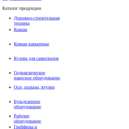
Каталог продукции
Дорожно-строительная
техника
Ковши
Ковши карьерные
Кузова для самосвалов
Гидравлическое навесное
Кузова для самосвалов
оборудование
Гидромолоты и пики
Гидравлическое
Гидробуры и шнеки
навесное оборудование
Вибротрамбовки
Мульчеры
Оси, пальцы, втулки
Навесные дорожные фрезы
Демонтажное оборудование
Вибропогружатели
Бульдозерное
Виброрипперы
оборудование
Ковши дробильные щековые
Ковши дробильные роторные
Рабочее
Сортировочные ковши барабанные
оборудование
Сортировочные ковши вальцовые
Грейферы и