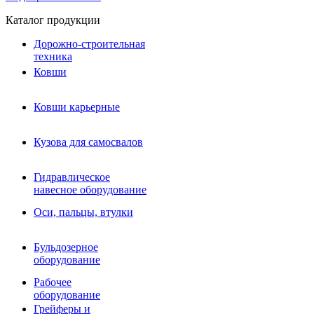
Каталог продукции
Дорожно-строительная
техника
Ковши
Ковши карьерные
Кузова для самосвалов
Гидравлическое навесное
Кузова для самосвалов
оборудование
Гидромолоты и пики
Гидравлическое
Гидробуры и шнеки
навесное оборудование
Вибротрамбовки
Мульчеры
Оси, пальцы, втулки
Навесные дорожные фрезы
Демонтажное оборудование
Вибропогружатели
Бульдозерное
Виброрипперы
оборудование
Ковши дробильные щековые
Ковши дробильные роторные
Рабочее
Сортировочные ковши барабанные
оборудование
Сортировочные ковши вальцовые
Грейферы и