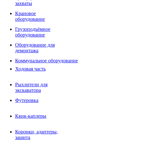
Фрезы роторные
захваты
Фрезы дисковые
Траншеекопатели
Крановое
Просеивающие ковши для фронтальных погрузчико
оборудование
Распределители асфальта
Грузоподъёмное
Переходные плиты
оборудование
Гидроразводка
Тилтротаторы
Оборудование для
РВД
демонтажа
Сваерезки
Руководство
Коммунальное оборудование
Как выбрать гидромолот
Ходовая часть
Рыхлители для
экскаватора
Футеровка
Квик-каплеры
Коронки, адаптеры,
защита