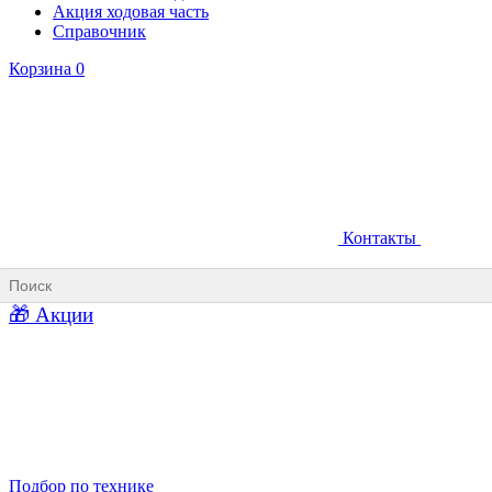
Акция ходовая часть
Справочник
Корзина
0
Контакты
Ковши карьерные
Ковши «Прямая лопата»
Ковши «Обратная лопата»
Ковши для фронтальных погрузчиков
🎁 Акции
Ковши погрузочно-доставочных машин
Ковши в наличии
Подбор по технике