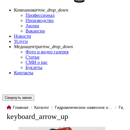
Компания
arrow_drop_down
Профессионал
Производство
Акции
Вакансии
Новости
Услуги
Медиацентр
arrow_drop_down
Фото и видео галерея
Статьи
СМИ о нас
Буклеты
Контакты
Свернуть меню
Главная
/
Каталог
/
Гидравлическое навесное обо...
/
Гидро
keyboard_arrow_up