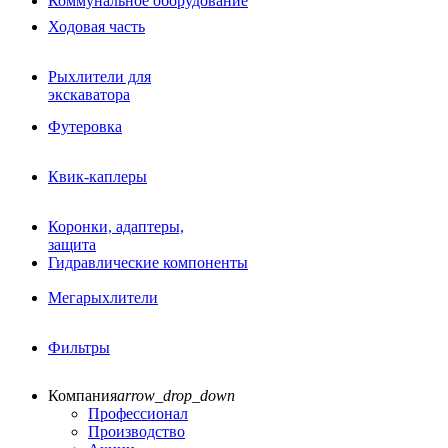
Коммунальное оборудование
РВД
Сваерезки
Ходовая часть
Руководство
Как выбрать гидромолот
Рыхлители для
экскаватора
Футеровка
Квик-каплеры
Коронки, адаптеры,
защита
Гидравлические компоненты
Мегарыхлители
Фильтры
Компания
arrow_drop_down
Профессионал
Оси, пальцы, втулки
Производство
Komatsu