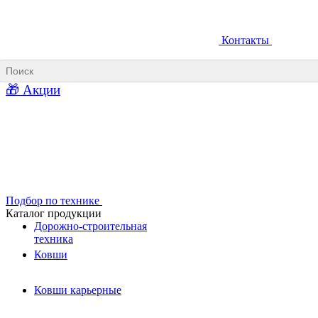
Контакты
Ковши карьерные
Ковши «Прямая лопата»
Ковши «Обратная лопата»
🎁 Акции
Ковши для фронтальных погрузчиков
Ковши погрузочно-доставочных машин
Ковши в наличии
Подбор по технике
Каталог продукции
Дорожно-строительная
техника
Ковши
Ковши карьерные