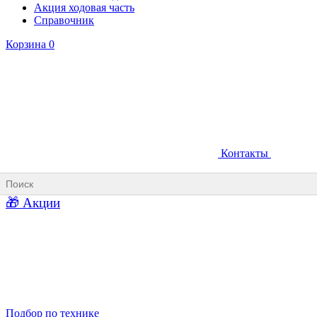
Акция ходовая часть
Справочник
Корзина
0
Контакты
Ковши карьерные
Ковши «Прямая лопата»
Ковши «Обратная лопата»
Ковши для фронтальных погрузчиков
🎁 Акции
Ковши погрузочно-доставочных машин
Ковши в наличии
Подбор по технике