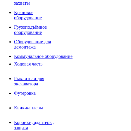
Фрезы роторные
захваты
Фрезы дисковые
Траншеекопатели
Крановое
Просеивающие ковши для фронтальных погрузчико
оборудование
Распределители асфальта
Грузоподъёмное
Переходные плиты
оборудование
Гидроразводка
Тилтротаторы
Оборудование для
РВД
демонтажа
Сваерезки
Руководство
Коммунальное оборудование
Как выбрать гидромолот
Ходовая часть
Рыхлители для
экскаватора
Футеровка
Квик-каплеры
Коронки, адаптеры,
защита