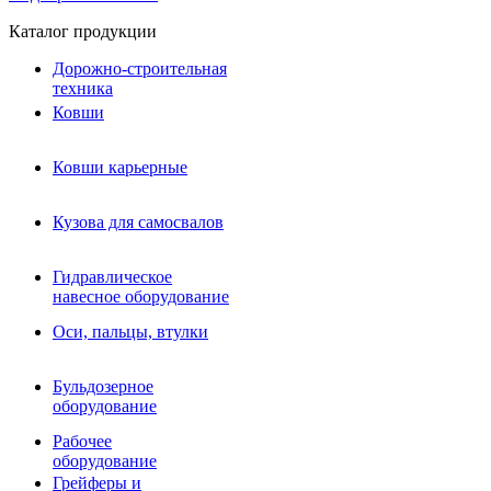
Каталог продукции
Дорожно-строительная
техника
Ковши
Ковши карьерные
Кузова для самосвалов
Гидравлическое навесное
Кузова для самосвалов
оборудование
Гидромолоты и пики
Гидравлическое
Гидробуры и шнеки
навесное оборудование
Вибротрамбовки
Мульчеры
Оси, пальцы, втулки
Навесные дорожные фрезы
Демонтажное оборудование
Вибропогружатели
Бульдозерное
Виброрипперы
оборудование
Ковши дробильные щековые
Ковши дробильные роторные
Рабочее
Сортировочные ковши барабанные
оборудование
Сортировочные ковши вальцовые
Грейферы и